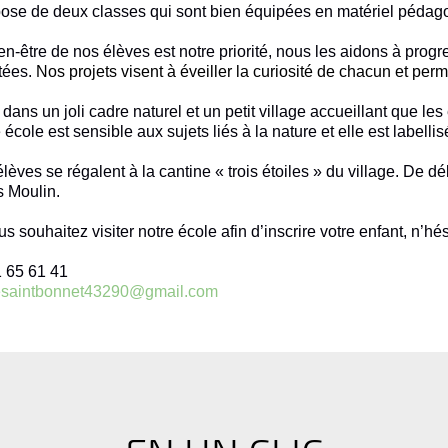
se de deux classes qui sont bien équipées en matériel pédago
en-être de nos élèves est notre priorité, nous les aidons à pr
tées.
Nos projets visent à éveiller la curiosité de chacun et per
 dans un joli cadre naturel et un petit village accueillant que l
 école est sensible aux sujets liés à la nature et elle est labelli
lèves se régalent à la cantine « trois étoiles » du village. De d
 Moulin.
us souhaitez visiter notre école afin d’inscrire votre enfant, n’h
 65 61 41
esaintbonnet43290@gmail.com