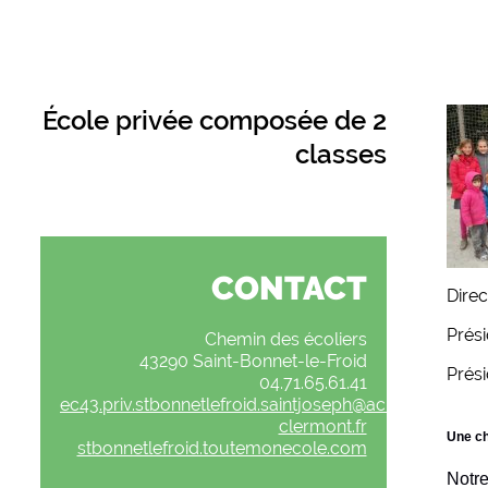
École privée composée de 2
classes
CONTACT
Dire
Prés
Chemin des écoliers
43290 Saint-Bonnet-le-Froid
Prés
04.71.65.61.41
ec43.priv.stbonnetlefroid.saintjoseph@ac-
clermont.fr
Une ch
stbonnetlefroid.toutemonecole.com
Notre