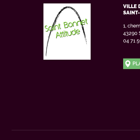
VILLE 
SAINT
1, chem
43290 
04 71 5
PL