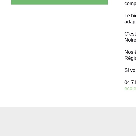
compo
Le bi
adap
C’est
Notre
Nos é
Régis
Si vo
04 71
ecol